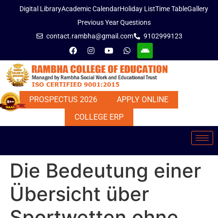
Digital Library
Academic Calendar
Holiday List
Time Table
Gallery
Previous Year Questions
contact.rambha@gmail.com
9102999123
PROSPECTUS 2026
APPLY ONLINE
COLLEGE ERP
Die Bedeutung einer
Übersicht über
Sportwetten ohne