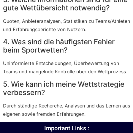
gute Wettübersicht notwendig?
Quoten, Anbieteranalysen, Statistiken zu Teams/Athleten
und Erfahrungsberichte von Nutzern.
4. Was sind die häufigsten Fehler
beim Sportwetten?
Uninformierte Entscheidungen, Überbewertung von
Teams und mangelnde Kontrolle über den Wettprozess.
5. Wie kann ich meine Wettstrategie
verbessern?
Durch ständige Recherche, Analysen und das Lernen aus
eigenen sowie fremden Erfahrungen.
Important Links :